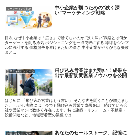
中小企業が勝つための“狭く深
マーケティング戦略
い”マーケティング戦略
目次 なぜ中小企業は「広さ」で勝てないのか “狭く深い”戦略とは何か
ターゲットを削る勇気 ポジショニングを一点突破にする 導線をシンプ
ルに設計する 価格競争を避けるための深さ 中小企業がやりがちな失敗
まと...
飛び込み営業はまだ強い！成果を
営業スキル・ノウハウ
出す最新訪問営業ノウハウを公開
はじめに 「飛び込み営業はもう古い」 そんな声を聞くことが増えまし
た。 しかし実際には、今でも飛び込み営業で成果を出し続けている会
社や営業マンは数多く存在します。特に建築・リフォーム・不動産・
設備関連など、地域密着型の業種では...
あなたのセールストーク、記憶に
営業スキル・ノウハウ