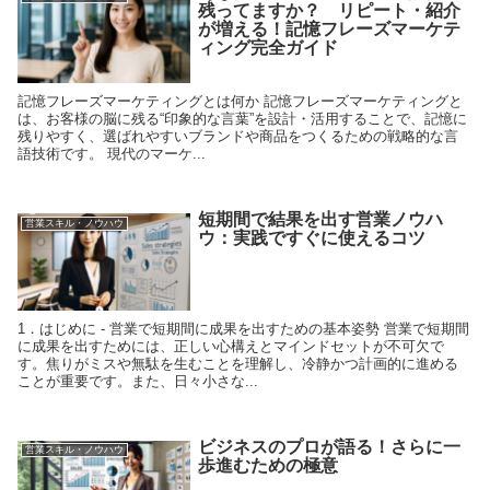
残ってますか？ リピート・紹介
が増える！記憶フレーズマーケテ
ィング完全ガイド
記憶フレーズマーケティングとは何か 記憶フレーズマーケティングと
は、お客様の脳に残る“印象的な言葉”を設計・活用することで、記憶に
残りやすく、選ばれやすいブランドや商品をつくるための戦略的な言
語技術です。 現代のマーケ...
短期間で結果を出す営業ノウハ
営業スキル・ノウハウ
ウ：実践ですぐに使えるコツ
1．はじめに - 営業で短期間に成果を出すための基本姿勢 営業で短期間
に成果を出すためには、正しい心構えとマインドセットが不可欠で
す。焦りがミスや無駄を生むことを理解し、冷静かつ計画的に進める
ことが重要です。また、日々小さな...
ビジネスのプロが語る！さらに一
営業スキル・ノウハウ
歩進むための極意