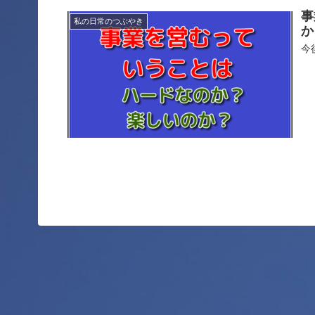
事
私の日常のつぶやき
か
今