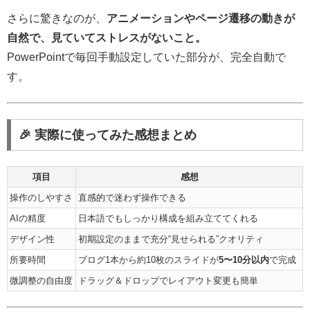
さらに驚きなのが、
アニメーションやページ遷移の動きが
自然で、見ていてストレスがないこと。
PowerPointで毎回手動設定していた部分が、完全自動で
す。
🎉 実際に使ってみた感想まとめ
項目
感想
操作のしやすさ
直感的で迷わず操作できる
AIの精度
日本語でもしっかり構成を組み立ててくれる
デザイン性
初期設定のままで充分“見せられる”クオリティ
所要時間
ブログ1本から約10枚のスライドが
5〜10分以内
で完成
微調整の自由度
ドラッグ＆ドロップでレイアウト変更も簡単