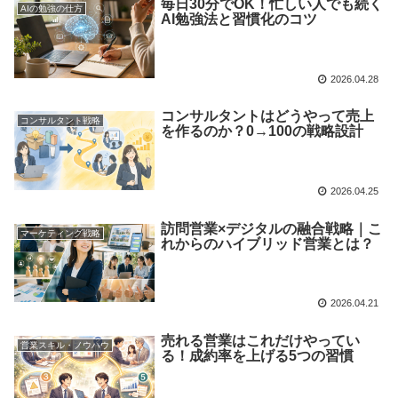
毎日30分でOK！忙しい人でも続く
AIの勉強の仕方
AI勉強法と習慣化のコツ
2026.04.28
コンサルタントはどうやって売上
コンサルタント戦略
を作るのか？0→100の戦略設計
2026.04.25
訪問営業×デジタルの融合戦略｜こ
マーケティング戦略
れからのハイブリッド営業とは？
2026.04.21
売れる営業はこれだけやってい
営業スキル・ノウハウ
る！成約率を上げる5つの習慣