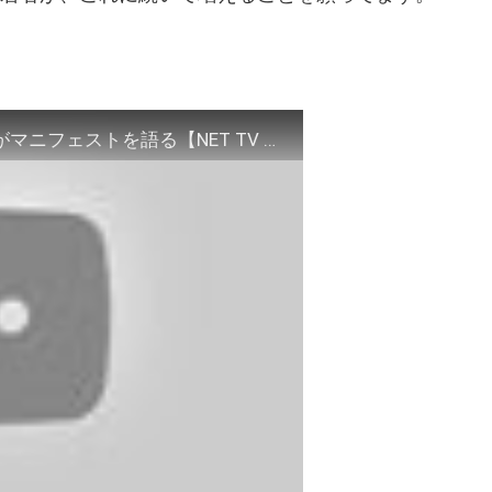
新党結成オリーブの木 黒川敦彦、坂の上零がマニフェストを語る【NET TV ニュース】2019/05/23