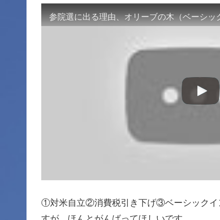
①対米自立②消費税引き下げ③ベーシックイ
すが、ほんとがんばってほしいです。