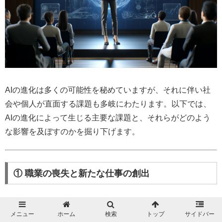
AIの進化は多くの可能性を秘めていますが、それに伴い社
会や個人が直面する課題も多岐にわたります。以下では、
AIの進化によって生じる主要な課題と、それらがどのよう
な影響を及ぼすのかを掘り下げます。
① 職業の喪失と新たな仕事の創出
AIが単純作業を効率化する一方で、人々の雇用に対する不
メニュー
ホーム
検索
トップ
サイドバー
安が増大しています。