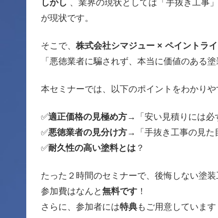
しかし
、業界の現状としては「手抜き工事」
が現状です。
そこで、
株式会社シマジュー × ペイントラ
「悪徳業者に騙されず、本当に価値のある塗
本セミナーでは、以下のポイントをわかりや
✅
適正価格の見極め方
→「安い見積りには必
✅
悪徳業者の見分け方
→「手抜き工事の見た
✅
耐久性の高い塗料とは
？
たった２時間のセミナーで、後悔しない塗装
参加費はなんと
無料です
！
さらに、参加者には
特典
もご用意しています