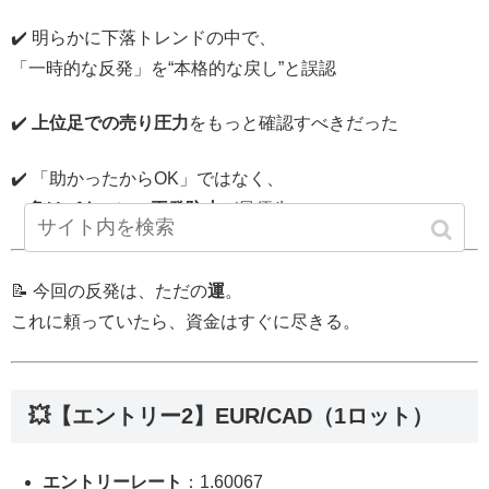
✔️ 明らかに下落トレンドの中で、
「一時的な反発」を“本格的な戻し”と誤認
✔️
上位足での売り圧力
をもっと確認すべきだった
✔️ 「助かったからOK」ではなく、
負けパターンの再発防止
が最優先
📝 今回の反発は、ただの
運
。
これに頼っていたら、資金はすぐに尽きる。
💥【エントリー2】EUR/CAD（1ロット）
エントリーレート
：1.60067