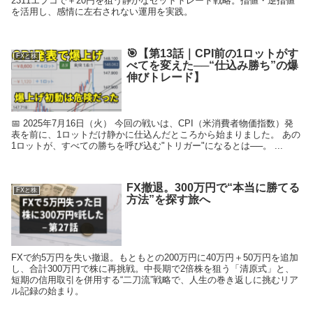
2311エプコで＋20円を狙う静かなセットトレード戦略。指値・逆指値
を活用し、感情に左右されない運用を実践。
🎯【第13話｜CPI前の1ロットがす
FXと株
べてを変えた──“仕込み勝ち”の爆
伸びトレード】
📅 2025年7月16日（火） 今回の戦いは、CPI（米消費者物価指数）発
表を前に、1ロットだけ静かに仕込んだところから始まりました。 あの
1ロットが、すべての勝ちを呼び込む"トリガー"になるとは──。 ...
FX撤退。300万円で“本当に勝てる
FXと株
方法”を探す旅へ
FXで約5万円を失い撤退。もともとの200万円に40万円＋50万円を追加
し、合計300万円で株に再挑戦。中長期で2倍株を狙う「清原式」と、
短期の信用取引を併用する“二刀流”戦略で、人生の巻き返しに挑むリア
ル記録の始まり。