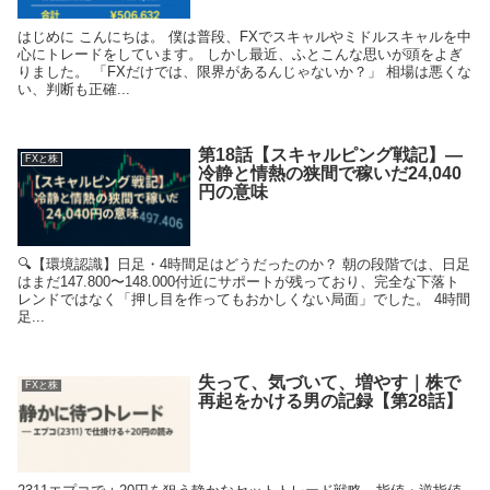
はじめに こんにちは。 僕は普段、FXでスキャルやミドルスキャルを中
心にトレードをしています。 しかし最近、ふとこんな思いが頭をよぎ
りました。 「FXだけでは、限界があるんじゃないか？」 相場は悪くな
い、判断も正確...
第18話【スキャルピング戦記】―
FXと株
冷静と情熱の狭間で稼いだ24,040
円の意味
🔍【環境認識】日足・4時間足はどうだったのか？ 朝の段階では、日足
はまだ147.800〜148.000付近にサポートが残っており、完全な下落ト
レンドではなく「押し目を作ってもおかしくない局面」でした。 4時間
足...
失って、気づいて、増やす｜株で
FXと株
再起をかける男の記録【第28話】