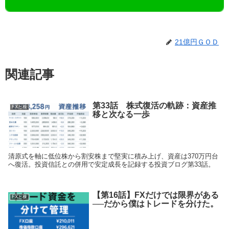
21億円ＧＯＤ
関連記事
第33話 株式復活の軌跡：資産推
FXと株
移と次なる一歩
清原式を軸に低位株から割安株まで堅実に積み上げ、資産は370万円台
へ復活。投資信託との併用で安定成長を記録する投資ブログ第33話。
【第16話】FXだけでは限界がある
FXと株
──だから僕はトレードを分けた。