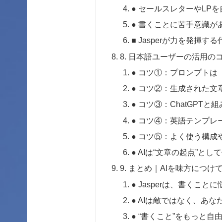
● セールスレターやLP
● 書くことに苦手意識
■ Jasperが力を発揮
8. 日本語ユーザーの活用の
● コツ①：プロンプトは
● コツ②：生成された文
● コツ③：ChatGPT
● コツ④：英語テンプレ
● コツ⑤：よく使う構
● AIは“文章の起点”と
9. まとめ｜AIを味方につ
● Jasperは、書くこ
● AIは敵ではなく、あ
● “書くこと”をもっと