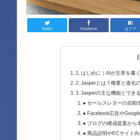
Twitter
Facebook
はてブ
1. はじめに｜AIが文章を書
2. Jasperとは？概要と進化
3. Jasperの主な機能とでき
● セールスレターの自動
● Facebook広告やGo
● ブログの構成提案から
● 商品説明やECサイト