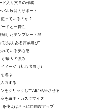
ワード入り文章の作成
ーバル展開のサポート
プロも使っているのか？
ピードと一貫性
理解したテンプレート群
な“説得力ある言葉選び”
われている安心感
」が最大の強み
作画面イメージ（初心者向け）
トを選ぶ
を入力する
ンをクリックしてAIに執筆させる
文章を編集・カスタマイズ
de）を使えばさらに自由度アップ