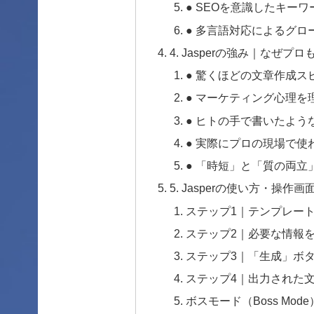
● SEOを意識したキー
● 多言語対応によるグロ
4. Jasperの強み｜なぜ
● 驚くほどの文章作成ス
● マーケティング心理を
● ヒトの手で書いたよう
● 実際にプロの現場で使
● 「時短」と「質の両立
5. Jasperの使い方・操
ステップ1｜テンプレー
ステップ2｜必要な情報
ステップ3｜「生成」ボタ
ステップ4｜出力された
ボスモード（Boss Mo