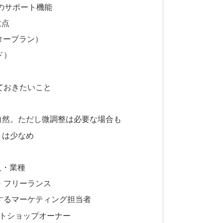
rのサポート機能
意点
タータープラン）
ード）
ておきたいこと
自然。ただし微調整は必要な場合も
トは少なめ
い人・業種
・フリーランス
するマーケティング担当者
ットショップオーナー