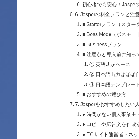
初心者でも安心！Jaspe
6. Jasperの料金プランと注
■ Starterプラン（ス
■ Boss Mode（ボスモ
■ Businessプラン
■ 注意点と導入前に知っ
① 英語UIがベース
② 日本語出力はほぼ
③ 日本語テンプレー
■ おすすめの選び方
7. Jasperをおすすめした
● 時間がない個人事業主
● コピーや広告文を作成
● ECサイト運営者・ネ