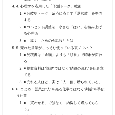
4. 心理学を応用した「予測トーク」戦術
■ 分岐型トーク：反応に応じて「選択肢」を準備
する
■ YESセット調整法：小さな「はい」を積み上げ
る心理術
■ 「導く」ための会話設計とは
5. 売れた営業がこっそり使っている裏ノウハウ
■ 見積書は「金額」よりも「順番」で印象が変わ
る
■ 提案資料は“説得”ではなく“納得の流れ”を組み立
てる
■ 売れる人ほど、実は「人一倍、断られている」
6. まとめ：営業は“人”を売る仕事ではなく“判断”を手伝
う仕事
■ 「買わせる」ではなく「納得して選んでもら
う」