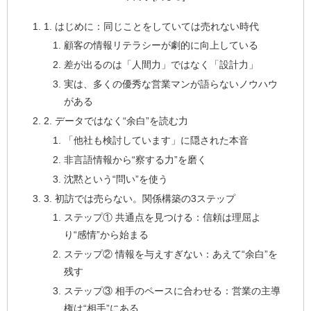
1. はじめに：同じことをしていては売れない時代
顧客の情報リテラシーが劇的に向上している
差が出るのは「人間力」ではなく「設計力」
実は、多くの優秀な営業マンが語らないノウハウ
がある
2. データではなく“余白”を読む力
「他社も検討しています」に隠された本音
非言語情報から“察する力”を磨く
沈黙という“問い”を使う
3. 初訪では売らない。関係構築の3ステップ
ステップ① 共通点を見つける：信頼は理屈よ
り“感情”から始まる
ステップ② 情報を与えすぎない：あえて“余白”を
残す
ステップ③ 相手のペースに合わせる：営業の主導
権は“相手”にある