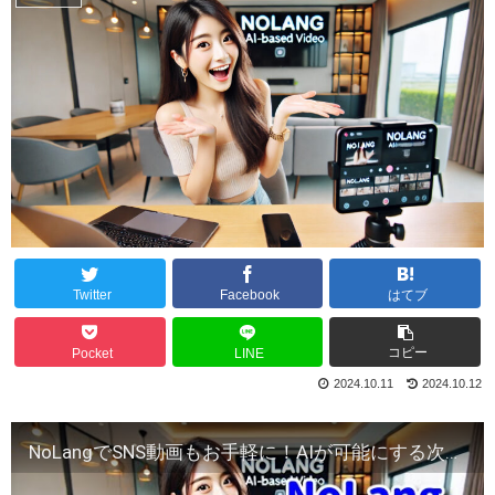
Twitter
Facebook
はてブ
コピー
Pocket
LINE
2024.10.11
2024.10.12
NoLangでSNS動画もお手軽に！AIが可能にする次世代動画作成ツール