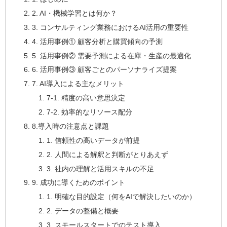
2. AI・機械学習とは何か？
3. コンサルティング業務におけるAI活用の重要性
4. 活用事例① 顧客分析と購買傾向の予測
5. 活用事例② 需要予測による在庫・生産の最適化
6. 活用事例③ 顧客ごとのパーソナライズ提案
7. AI導入による主なメリット
7-1. 精度の高い意思決定
7-2. 効率的なリソース配分
8.導入時の注意点と課題
1. 信頼性の高いデータが前提
2. 人間による解釈と判断がとりあえず
3. 社内の理解と活用スキルの不足
9. 成功に導くためのポイント
1. 明確な目的設定（何をAIで解決したいのか）
2. データの整備と概要
3. スモールスタートでのテスト導入