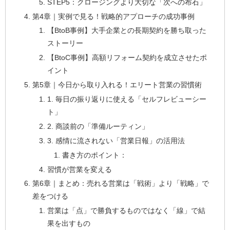
STEP5：クロージングより大切な「次への布石」
第4章｜実例で見る！戦略的アプローチの成功事例
【BtoB事例】大手企業との長期契約を勝ち取った
ストーリー
【BtoC事例】高額リフォーム契約を成立させたポ
イント
第5章｜今日から取り入れる！エリート営業の習慣術
1. 毎日の振り返りに使える「セルフレビューシー
ト」
2. 商談前の「準備ルーティン」
3. 感情に流されない「営業日報」の活用法
書き方のポイント：
習慣が営業を変える
第6章｜まとめ：売れる営業は「戦術」より「戦略」で
差をつける
営業は「点」で勝負するものではなく「線」で結
果を出すもの