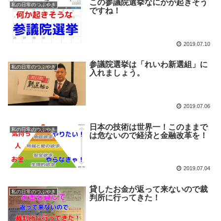
この参議院選挙なにかが起きそう
私の日常のつぶやき
ですね！
2019.07.10
参議院選挙は「れいわ新選組」に
私の日常のつぶやき
入れましょう。
2019.07.06
日本の技術は世界一！このままで
私の日常のつぶやき
は危ないので経済と金融改革を！
2019.07.04
貸したお金が返って来ないので裁
私の日常のつぶやき
判所に行ってきた！