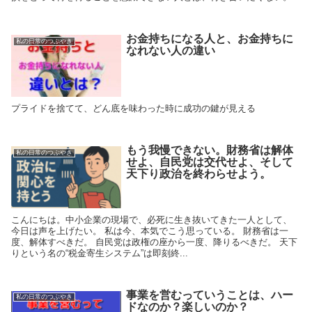
お金持ちになる人と、お金持ちに
私の日常のつぶやき
なれない人の違い
プライドを捨てて、どん底を味わった時に成功の鍵が見える
もう我慢できない。財務省は解体
私の日常のつぶやき
せよ、自民党は交代せよ、そして
天下り政治を終わらせよう。
こんにちは。中小企業の現場で、必死に生き抜いてきた一人として、
今日は声を上げたい。 私は今、本気でこう思っている。 財務省は一
度、解体すべきだ。 自民党は政権の座から一度、降りるべきだ。 天下
りという名の“税金寄生システム”は即刻終...
事業を営むっていうことは、ハー
私の日常のつぶやき
ドなのか？楽しいのか？