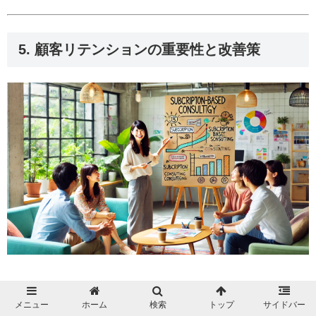
5. 顧客リテンションの重要性と改善策
顧客リテンション（顧客維持）は、ビジネスの成長と安定
メニュー
ホーム
検索
トップ
サイドバー
において極めて重要な要素です。 新規顧客を獲得するコス