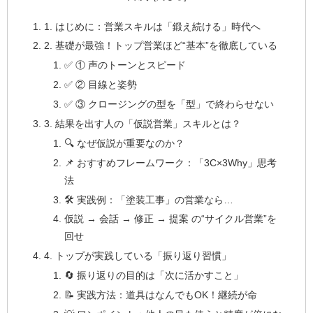
1. はじめに：営業スキルは「鍛え続ける」時代へ
2. 基礎が最強！トップ営業ほど“基本”を徹底している
✅ ① 声のトーンとスピード
✅ ② 目線と姿勢
✅ ③ クロージングの型を「型」で終わらせない
3. 結果を出す人の「仮説営業」スキルとは？
🔍 なぜ仮説が重要なのか？
📌 おすすめフレームワーク：「3C×3Why」思考
法
🛠 実践例：「塗装工事」の営業なら…
仮説 → 会話 → 修正 → 提案 の“サイクル営業”を
回せ
4. トップが実践している「振り返り習慣」
🔄 振り返りの目的は「次に活かすこと」
📝 実践方法：道具はなんでもOK！継続が命