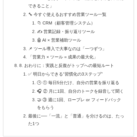
できること」
🔧 今すぐ使えるおすすめ営業ツール一覧
📁 CRM（顧客管理システム）
✍️ 営業記録・振り返りツール
🤖 AI × 営業補助ツール
📌 ツール導入で大事なのは「一つずつ」
「営業力 × ツール = 成果の最大化」
8. おわりに：実践と反復がトップへの最短ルート
✅ 明日からできる“習慣化の3ステップ”
🕒 ① 毎日5分だけ、自分の営業を振り返る
🎧 ② 月に1回、自分のトークを録音して聞く
🤝 ③ 週に1回、ロープレ or フィードバック
をもらう
最後に──「一流」と「普通」を分けるのは、たっ
た1つ