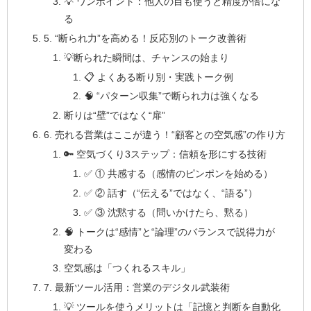
💡 ワンポイント：他人の目も使うと精度が倍にな
る
5. “断られ力”を高める！反応別のトーク改善術
💡断られた瞬間は、チャンスの始まり
📋 よくある断り別・実践トーク例
🧠 “パターン収集”で断られ力は強くなる
断りは“壁”ではなく“扉”
6. 売れる営業はここが違う！“顧客との空気感”の作り方
🔑 空気づくり3ステップ：信頼を形にする技術
✅ ① 共感する（感情のピンポンを始める）
✅ ② 話す（“伝える”ではなく、“語る”）
✅ ③ 沈黙する（問いかけたら、黙る）
🧠 トークは“感情”と“論理”のバランスで説得力が
変わる
空気感は「つくれるスキル」
7. 最新ツール活用：営業のデジタル武装術
💡 ツールを使うメリットは「記憶と判断を自動化