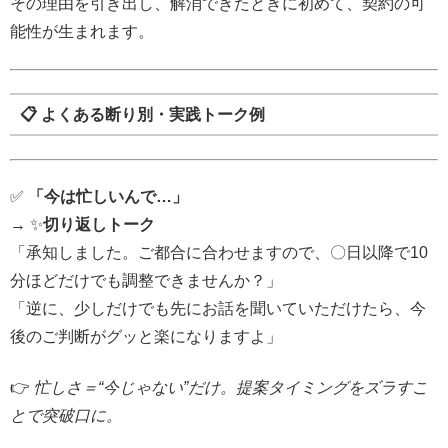
その理由を引き出し、解消できたときに初めて、契約の可
能性が生まれます。
📋 よくある断り別・実践トーク例
✅
「今は忙しいんで…」
→ ✨
切り返しトーク
「承知しました。ご都合に合わせますので、〇日以降で10
分ほどだけでも調整できませんか？」
「逆に、少しだけでも先にお話を聞いていただけたら、今
後のご判断がグッと楽になりますよ」
👉
忙しさ＝“今じゃない”だけ。提案タイミングをズラすこ
とで突破口に。