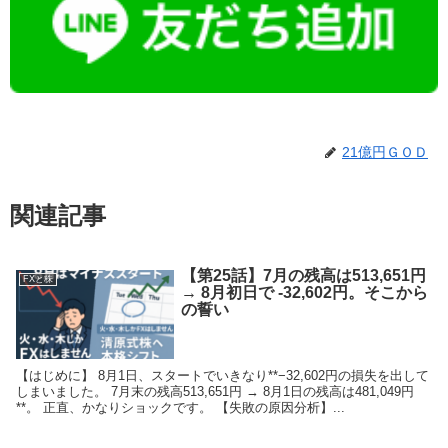
21億円ＧＯＤ
関連記事
【第25話】7月の残高は513,651円
FXと株
→ 8月初日で -32,602円。そこから
の誓い
【はじめに】 8月1日、スタートでいきなり**−32,602円の損失を出して
しまいました。 7月末の残高513,651円 → 8月1日の残高は481,049円
**。 正直、かなりショックです。 【失敗の原因分析】...