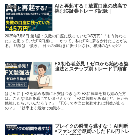
AIと再起する！放置口座の残高で
FXと株
挑むIG証券トレード記録｜
2025年7月8日 第1話：失敗の口座に残っていた“45万円” 「もう終わっ
た」と思っていたFX口座に── かつて、私はFXに夢をかけたことがあ
る。 結果は…惨敗。 日々の値動きに振り回され、根拠のないポジ...
FX初心者必見！ゼロから始める勉
FXと株
強法とステップ別トレード手順書
はじめに｜FXを始める前に不安はつきもの FXに興味を持ち始めた方
は、こんな悩みを感じていませんか？ 「FXに興味があるけど、何から
勉強したらいいんだろう？」 「FXって本当に勉強すれば利益が出る
の？」 「効率よく最短で知識を...
ブレイクの瞬間を逃すな！ AI判断
FXと株
×ファンダで即買いしたドル円トレ