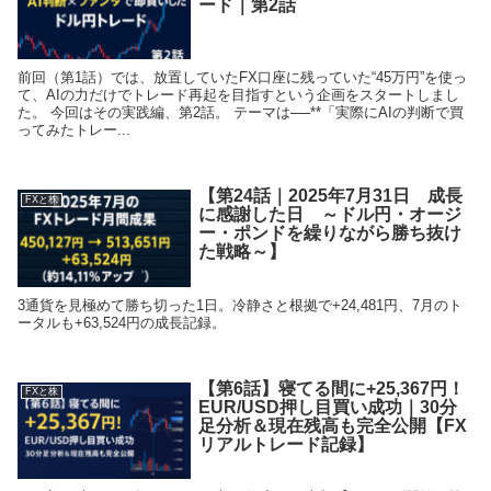
ード｜第2話
前回（第1話）では、放置していたFX口座に残っていた“45万円”を使っ
て、AIの力だけでトレード再起を目指すという企画をスタートしまし
た。 今回はその実践編、第2話。 テーマは──**「実際にAIの判断で買
ってみたトレー...
【第24話｜2025年7月31日 成長
FXと株
に感謝した日 ～ドル円・オージ
ー・ポンドを繰りながら勝ち抜け
た戦略～】
3通貨を見極めて勝ち切った1日。冷静さと根拠で+24,481円、7月のト
ータルも+63,524円の成長記録。
【第6話】寝てる間に+25,367円！
FXと株
EUR/USD押し目買い成功｜30分
足分析＆現在残高も完全公開【FX
リアルトレード記録】