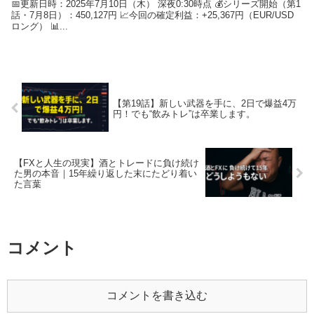
📅更新日時：2025年7月10日（木） 深夜0:30時点 💰シリーズ開始（第1
話・7月8日）：450,127円 📈今回の確定利益：+25,367円（EUR/USD
ロング） 📊...
【第19話】新しい武器を手に、2日で爆益4万
円！でも“飲みトレ”は卒業します。
【FXと人生の現実】酒とトレードに負け続け
た男の本音｜15年繰り返した末にたどり着い
た言葉
コメント
コメントを書き込む