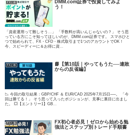
DMM.com証券で投資してみよ
FXと株
う！
「資産運用って難しそう…」 「手数料が高いんじゃないの？」 そう思
っている方にこそ知ってほしいのが、DMM.com証券です。 スマホひと
つで始められて、FX・CFD・株式取引まで1つのアカウントでOK！
今、スピーディーに＆お得に資...
📘【第10話｜やってもうた──連敗
FXと株
からの反省編】
📉 今回の取引結果：GBP/CHF ＆ EUR/CAD 2025年7月15日──。 「今
回は勝てる！」 そう思って入ったポジションが、見事に裏目に出まし
た。 💥【エントリー1】GB...
FX初心者必見！ゼロから始める勉
FXと株
強法とステップ別トレード手順書