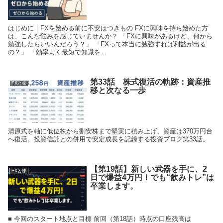
はじめに｜FXを始める前に不安はつきもの FXに興味を持ち始めた方
は、こんな悩みを感じていませんか？ 「FXに興味があるけど、何から
勉強したらいいんだろう？」 「FXって本当に勉強すれば利益が出る
の？」 「効率よく最短で知識を...
第33話 株式復活の軌跡：資産推
FXと株
移と次なる一歩
清原式を軸に低位株から割安株まで堅実に積み上げ、資産は370万円台
へ復活。投資信託との併用で安定成長を記録する投資ブログ第33話。
【第19話】新しい武器を手に、2
FXと株
日で爆益4万円！でも“飲みトレ”は
卒業します。
■ 今回のスタート地点と目標 前回（第18話）時点の口座残高は