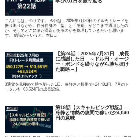
学びの1日を振り返る
こんにちは、のりです。 今回は、2025年7月30日のドル円トレードを
振り返りながら、自分自身の「型」と「感覚」がどこまで通用したの
か、そしてどこにまだ課題があるのかを整理していきたいと思いま
す。 結論からいうと、本日...
【第24話｜2025年7月31日 成長
FXと株
に感謝した日 ～ドル円・オージ
ー・ポンドを繰りながら勝ち抜け
た戦略～】
3通貨を見極めて勝ち切った1日。冷静さと根拠で+24,481円、7月のト
ータルも+63,524円の成長記録。
第18話【スキャルピング戦記】―
FXと株
冷静と情熱の狭間で稼いだ24,040
円の意味