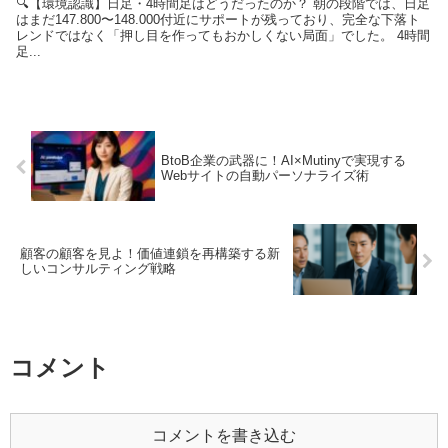
🔍【環境認識】日足・4時間足はどうだったのか？ 朝の段階では、日足
はまだ147.800〜148.000付近にサポートが残っており、完全な下落ト
レンドではなく「押し目を作ってもおかしくない局面」でした。 4時間
足...
BtoB企業の武器に！AI×Mutinyで実現する
Webサイトの自動パーソナライズ術
顧客の顧客を見よ！価値連鎖を再構築する新
しいコンサルティング戦略
コメント
コメントを書き込む