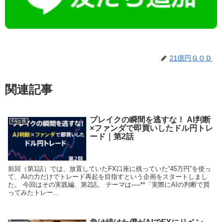
21億円ＧＯＤ
関連記事
ブレイクの瞬間を逃すな！ AI判断
FXと株
×ファンダで即買いしたドル円トレ
ード｜第2話
前回（第1話）では、放置していたFX口座に残っていた“45万円”を使っ
て、AIの力だけでトレード再起を目指すという企画をスタートしまし
た。 今回はその実践編、第2話。 テーマは──**「実際にAIの判断で買
ってみたトレー...