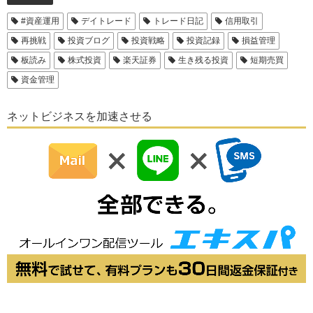
#資産運用
デイトレード
トレード日記
信用取引
再挑戦
投資ブログ
投資戦略
投資記録
損益管理
板読み
株式投資
楽天証券
生き残る投資
短期売買
資金管理
ネットビジネスを加速させる