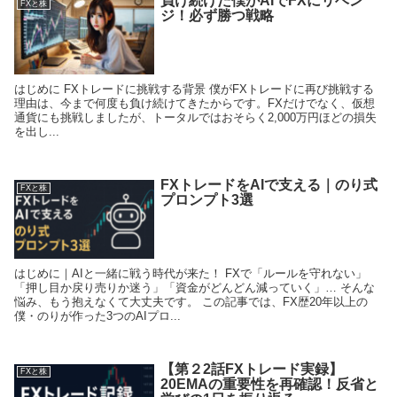
負け続けた僕がAIでFXにリベン
FXと株
ジ！必ず勝つ戦略
はじめに FXトレードに挑戦する背景 僕がFXトレードに再び挑戦する
理由は、今まで何度も負け続けてきたからです。FXだけでなく、仮想
通貨にも挑戦しましたが、トータルではおそらく2,000万円ほどの損失
を出し...
FXトレードをAIで支える｜のり式
FXと株
プロンプト3選
はじめに｜AIと一緒に戦う時代が来た！ FXで「ルールを守れない」
「押し目か戻り売りか迷う」「資金がどんどん減っていく」… そんな
悩み、もう抱えなくて大丈夫です。 この記事では、FX歴20年以上の
僕・のりが作った3つのAIプロ...
【第２2話FXトレード実録】
FXと株
20EMAの重要性を再確認！反省と