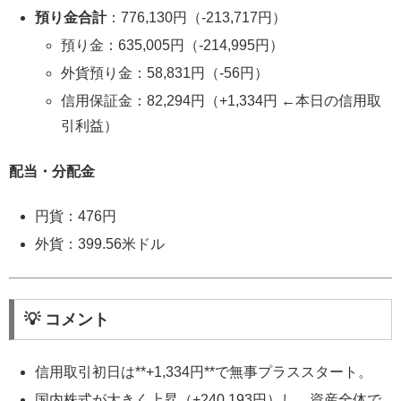
預り金合計
：776,130円（-213,717円）
預り金：635,005円（-214,995円）
外貨預り金：58,831円（-56円）
信用保証金：82,294円（+1,334円 ←本日の信用取
引利益）
配当・分配金
円貨：476円
外貨：399.56米ドル
💡 コメント
信用取引初日は**+1,334円**で無事プラススタート。
国内株式が大きく上昇（+240,193円）し、資産全体で