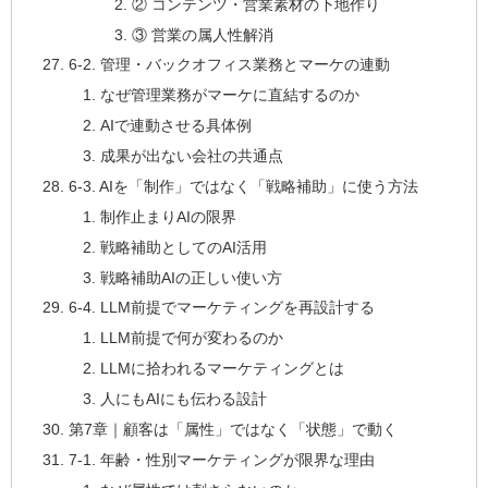
② コンテンツ・営業素材の下地作り
③ 営業の属人性解消
6-2. 管理・バックオフィス業務とマーケの連動
なぜ管理業務がマーケに直結するのか
AIで連動させる具体例
成果が出ない会社の共通点
6-3. AIを「制作」ではなく「戦略補助」に使う方法
制作止まりAIの限界
戦略補助としてのAI活用
戦略補助AIの正しい使い方
6-4. LLM前提でマーケティングを再設計する
LLM前提で何が変わるのか
LLMに拾われるマーケティングとは
人にもAIにも伝わる設計
第7章｜顧客は「属性」ではなく「状態」で動く
7-1. 年齢・性別マーケティングが限界な理由