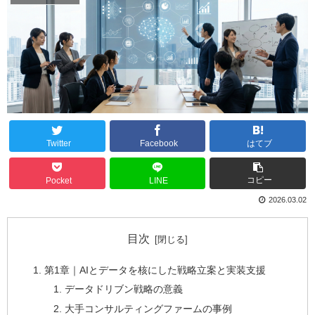
Twitter
Facebook
はてブ
コピー
Pocket
LINE
2026.03.02
目次
第1章｜AIとデータを核にした戦略立案と実装支援
データドリブン戦略の意義
大手コンサルティングファームの事例