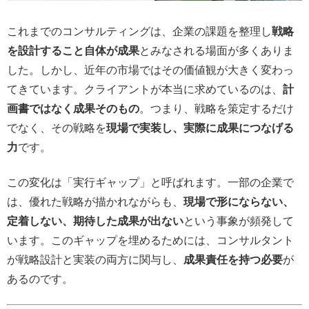
これまでのコンサルティングは、企業の課題を整理し
戦略
を設計すること自体が成果
とみなされる場面が多くありま
した。しかし、近年の市場ではその価値観が大きく変わっ
てきています。クライアントが本当に求めているのは、
計
画書ではなく成果そのもの
。つまり、戦略を策定するだけ
でなく、その戦略を
現場で実装し、実際に成果につなげる
力
です。
この変化は「実行ギャップ」と呼ばれます。一部の企業で
は、優れた戦略が描かれながらも、
現場で形にならない、
定着しない、期待した成果が出ない
という事象が頻発して
います。このギャップを埋めるためには、コンサルタント
が戦略設計と実装の両方に関与し、
成果責任を持つ必要
が
あるのです。