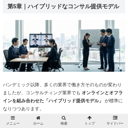
第5章｜ハイブリッドなコンサル提供モデル
パンデミック以降、多くの業界で働き方そのものが変わり
ましたが、コンサルティング業界でも
オンラインとオフラ
インを組み合わせた「ハイブリッド提供モデル」
が標準に
なりつつあります。
これは、単にリモートで仕事をするだけでなく、状況に応
メニュー
ホーム
検索
トップ
サイドバー
じて
対面での直接支援とオンラインでの効率的支援を組み