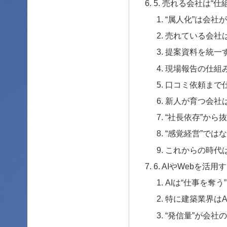
5. 売れる会社は“
“属人化”は会社
売れている会社は
提案資料を統一
現場報告の仕組
口コミ依頼まで
新人が育つ会社は
“社長依存”から
“感覚経営”ではな
これからの時代は
6. AIやWebを活
AIは“仕事を奪う
特に建築業界はA
“発信量”が会社