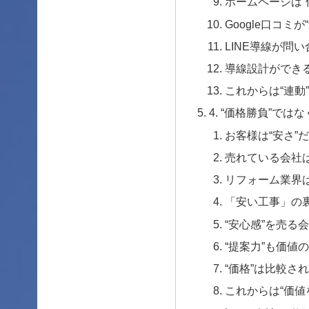
ホームページは“
Google口コミ
LINE導線が問
導線設計ができる
これからは“連動
4. “価格勝負”では
お客様は“安さ”
売れている会社は
リフォーム業界は
「安い工事」の
“安心感”を売る
“提案力”も価値の
“価格”は比較さ
これからは“価値