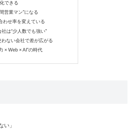
強化できる
時間営業マン”になる
い合わせ率を変えている
会社は“少人数でも強い”
使わない会社で差が広がる
× Web × AI”の時代
ない」