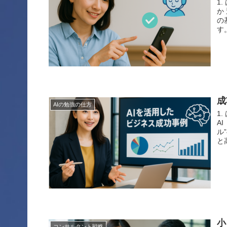
1
か
の
す
成
AIの勉強の仕方
1
A
ル
と
小
コンサルタント戦略