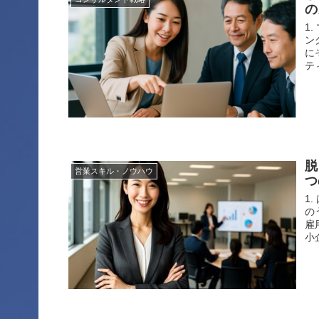
の
1
ン
に
テ
脱
営業スキル・ノウハウ
つ
1
の
雇
小