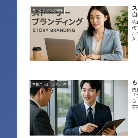
ス
マーケティング戦略
自
第
代
た
き
も
営業スキル・ノウハウ
第
「
る
営