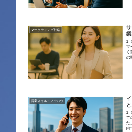
サ
マーケティング戦略
業
1
マ
く
の
イ
営業スキル・ノウハウ
と
1
て
た
内