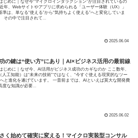
. はじめに｜なぜ今“マイクロインタラクション”が注目されているの
 近年、Webサイトやアプリに求められる「ユーザー体験（UX）」
基準は、単なる“使える”から“気持ちよく使える”へと変化していま
。 その中で注目されて...
2025.06.04
功の鍵は“使い方”にあり｜AI×ビジネス活用の最前線
. はじめに｜なぜ今、AI活用がビジネス成功のカギなのか ここ数年、
I（人工知能）は“未来の技術”ではなく、“今すぐ使える現実的なツー
”へと進化を遂げています。 一昔前までは、AIといえば莫大な開発費
高度な知識が必要...
2025.06.02
さく始めて確実に変える！マイクロ実装型コンサル