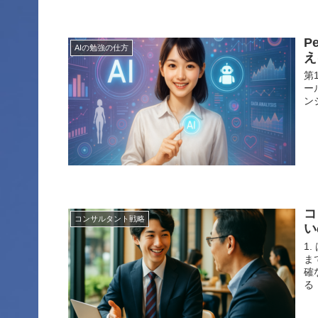
P
AIの勉強の仕方
え
第
ー
ン
コ
コンサルタント戦略
い
1
ま
確
る