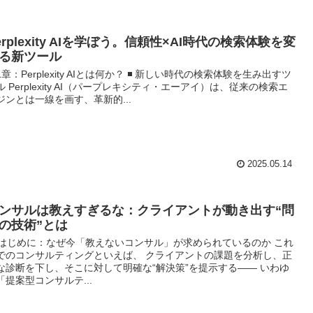
erplexity AIを学ぼう。信頼性×AI時代の検索体験を変
る新ツール
1章：Perplexity AIとは何か？ ◾️ 新しい時代の検索体験を生み出すツ
ル Perplexity AI（パープレキシティ・エーアイ）は、従来の検索エ
ジンとは一線を画す、革新的...
2025.05.14
ンサルは教えすぎるな：クライアントが動き出す“問
の技術”とは
. はじめに：なぜ今「教えないコンサル」が求められているのか これ
でのコンサルティングといえば、 クライアントの課題を分析し、正
な診断を下し、そこに対して明確な“解決策”を提示する―― いわゆ
「提案型コンサルテ...