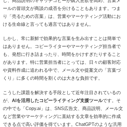
し、商品説明のキャッチコピーが購入意欲を高め、営業メ
ールの冒頭文が商談の成否を分けることもあります。つま
り「売るための言葉」は、営業やマーケティング活動にお
ける生命線と言っても過言ではありません。
しかし、常に新鮮で効果的な言葉を生み出すことは簡単で
はありません。コピーライターやマーケティング担当者で
も、発想に行き詰まったり、時間をかけすぎたりすること
があります。特に営業担当者にとっては、日々の顧客対応
や資料作成に追われる中で、メール文や提案文の「言葉づ
くり」に多くの時間を割くのは大きな負担です。
こうした課題を解決する手段として近年注目されているの
が、
AIを活用したコピーライティング支援ツール
です。そ
の中でも「Copy.ai」は、SNS広告文、商品説明、メール文
など営業やマーケティングに直結する文章を効率的に作成
できる点で高い評価を得ています。ChatGPTのような汎用