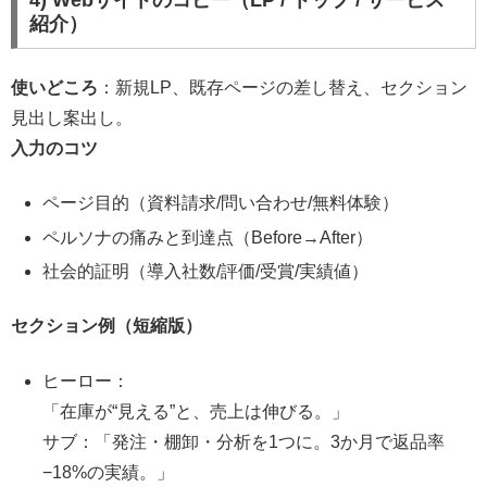
紹介）
使いどころ
：新規LP、既存ページの差し替え、セクション
見出し案出し。
入力のコツ
ページ目的（資料請求/問い合わせ/無料体験）
ペルソナの痛みと到達点（Before→After）
社会的証明（導入社数/評価/受賞/実績値）
セクション例（短縮版）
ヒーロー：
「在庫が“見える”と、売上は伸びる。」
サブ：「発注・棚卸・分析を1つに。3か月で返品率
−18%の実績。」