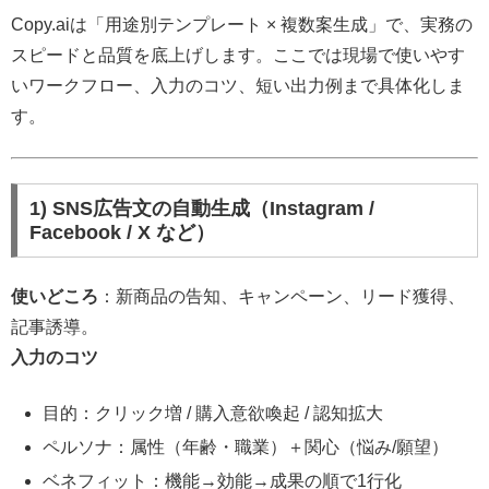
Copy.aiは「用途別テンプレート × 複数案生成」で、実務の
スピードと品質を底上げします。ここでは現場で使いやす
いワークフロー、入力のコツ、短い出力例まで具体化しま
す。
1) SNS広告文の自動生成（Instagram /
Facebook / X など）
使いどころ
：新商品の告知、キャンペーン、リード獲得、
記事誘導。
入力のコツ
目的：クリック増 / 購入意欲喚起 / 認知拡大
ペルソナ：属性（年齢・職業）＋関心（悩み/願望）
ベネフィット：機能→効能→成果の順で1行化