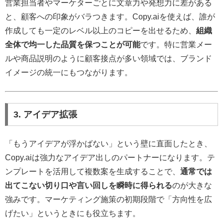
営業担当者やマーケターごとに文章力や発想力に差がある
と、顧客への印象がバラつきます。Copy.aiを使えば、誰が
作成しても一定のレベル以上のコピーを出せるため、
組織
全体で均一した品質を保つことが可能
です。特に営業メー
ルや商品説明のように顧客接点が多い領域では、ブランド
イメージの統一にもつながります。
3. アイデア拡張
「もうアイデアが浮かばない」という壁に直面したとき、
Copy.aiは強力なアイデア出しのパートナーになります。テ
ンプレートを活用して複数案を生成することで、
通常では
出てこない切り口や言い回しを瞬時に得られる
のが大きな
強みです。マーケティング施策の初期段階で「方向性を広
げたい」というときにも役立ちます。