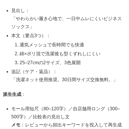
見出し：
「やわらかい履き心地で、一日中ムレにくいビジネス
ソックス」
本文（要点3つ）：
通気メッシュで長時間でも快適
綿×ポリ混で洗濯後も型くずれしにくい
25–27cmの2サイズ、3色展開
追記（ケア・返品）：
「洗濯ネット使用推奨。30日間サイズ交換無料。」
派生生成
：
モール用短尺（80–120字）／自店舗用ロング（300–
500字）／比較表の見出し文
メモ
：レビューから頻出キーワードを投入して再生成