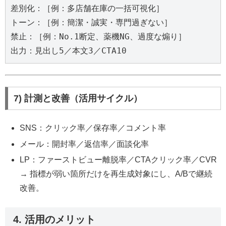
差別化：［例：多店舗在庫の一括可視化］

トーン：［例：簡潔・誠実・専門過ぎない］

禁止：［例：No.1断定、薬機NG、過度な煽り］

7) 計測と改善（活用サイクル）
SNS：クリック率／保存率／コメント率
メール：開封率／返信率／面談化率
LP：ファーストビュー離脱率／CTAクリック率／CVR
→ 指標が弱い箇所だけを再生成対象にし、A/Bで継続
改善。
4. 活用のメリット