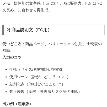
メモ
：媒体別の文字感（IGは短く、Xは要約力、FBは1〜2
文長め）に合わせて再生成。
2) 商品説明文（EC用）
使いどころ
：商品ページ、バリエーション説明、比較表の
補助。
入力のコツ
仕様（サイズ/素材/成分/同梱物）
使用シーン（誰が・どこで・いつ）
差別化点（他社比で“ここだけ”）
禁止表現（薬機・景表法リスク語の排除）
出力例（短縮版）