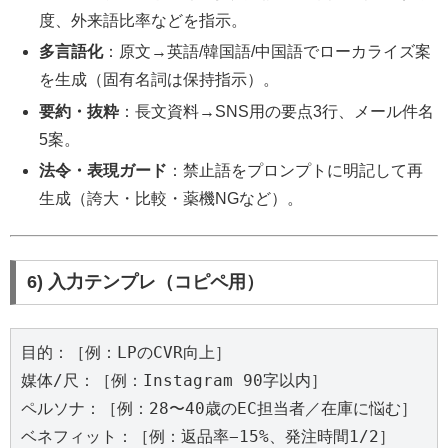
度、外来語比率などを指示。
多言語化
：原文→英語/韓国語/中国語でローカライズ案
を生成（固有名詞は保持指示）。
要約・抜粋
：長文資料→SNS用の要点3行、メール件名
5案。
法令・表現ガード
：禁止語をプロンプトに明記して再
生成（誇大・比較・薬機NGなど）。
6) 入力テンプレ（コピペ用）
目的：［例：LPのCVR向上］

媒体/尺：［例：Instagram 90字以内］

ペルソナ：［例：28〜40歳のEC担当者／在庫に悩む］

ベネフィット：［例：返品率−15%、発注時間1/2］
