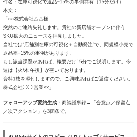
件名：在庫可視化で返品−15%の事例共有（15分だけ）
本文：
「○○株式会社△△様
突然のご連絡失礼します。貴社の新店舗オープンに伴う
SKU拡大のニュースを拝見しました。
当社では“店舗別在庫の可視化＋自動発注”で、同規模小売で
返品率−15%の事例があります。
もし該当課題があれば、概要だけ15分でご説明します。今
週は【火/木 午後】が空いております。
資料1枚を添付しますので、ご興味あればご返信ください。
株式会社◯◯ 営業××」
フォローアップ要約生成
：商談議事録→「合意点／保留点
／次アクション」を3箇条で。
4) Webサイトのコピー（LP / トップ / サービス