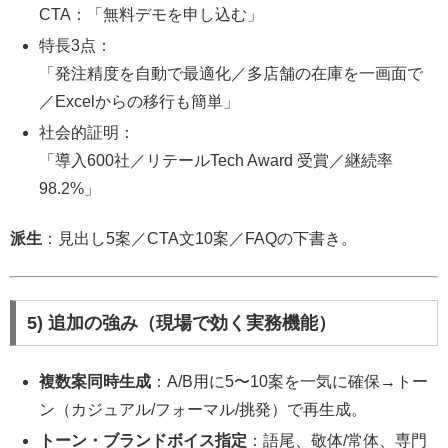
CTA：「無料デモを申し込む」
特長3点：
「発注精度を自動で最適化／多店舗の在庫を一画面で
／Excelからの移行も簡単」
社会的証明：
「導入600社／リテールTech Award 受賞／継続率
98.2%」
派生
：見出し5案／CTA文10案／FAQの下書き。
5) 追加の強み（現場で効く実務機能）
複数案同時生成
：A/B用に5〜10案を一気に確保→トー
ン（カジュアル/フォーマル/挑発）で再生成。
トーン・ブランドボイス指定
：語尾、敬体/常体、専門