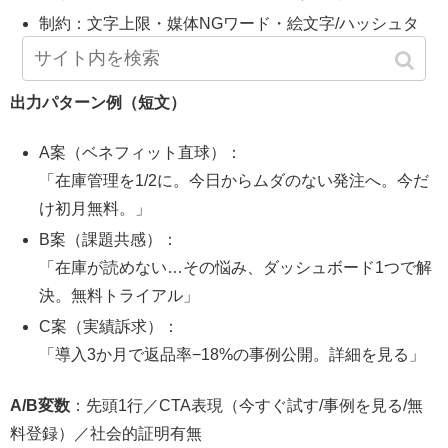
制約：文字上限・媒体NGワード・絵文字/ハッシュタ
グ有無
出力パターン例（短文）
A案（ベネフィット直球）：
「在庫管理を1/2に。今日からムダのない発注へ。今だ
け初月無料。」
B案（課題共感）：
「在庫が読めない…その悩み、ダッシュボード1つで解
決。無料トライアル」
C案（実績訴求）：
「導入3か月で返品率−18%の事例公開。詳細を見る」
A/B変数
：先頭1行／CTA表現（今すぐ試す/事例を見る/無
料登録）／社会的証明有無