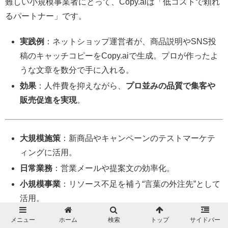
難しい小規模事業者にとって、Copy.aiは「低コストで頼れ
るパートナー」です。
実践例
：ネットショップ運営者が、商品説明やSNS投
稿のキャッチコピーをCopy.aiで生成。プロが作ったよ
うな文章を数分で手に入れる。
効果
：人件費を抑えながら、
プロ並みの品質で集客や
販売促進を実現
。
大規模施策
：新商品やキャンペーンのテストマーケテ
ィングに活用。
日常業務
：営業メールや提案文の効率化。
小規模事業
：リソース不足を補う“言葉の外注先”として
活用。
メニュー
ホーム
検索
トップ
サイドバー
Copy.aiは企業規模や用途を問わず、実務に直結するシーン