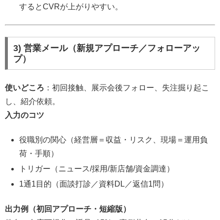
するとCVRが上がりやすい。
3) 営業メール（新規アプローチ／フォローアッ
プ）
使いどころ
：初回接触、展示会後フォロー、失注掘り起こ
し、紹介依頼。
入力のコツ
役職別の関心（経営層＝収益・リスク、現場＝運用負
荷・手順）
トリガー（ニュース/採用/新店舗/資金調達）
1通1目的（面談打診／資料DL／返信1問）
出力例（初回アプローチ・短縮版）