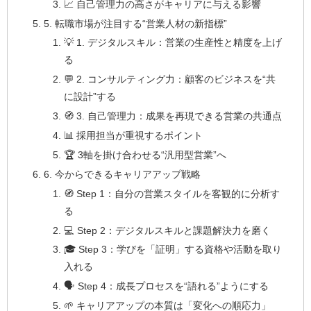
📈 自己管理力の高さがキャリアに与える影響
5. 転職市場が注目する“営業人材の新指標”
💡 1. デジタルスキル：営業の生産性と精度を上げ
る
💬 2. コンサルティング力：顧客のビジネスを“共
に設計”する
🧭 3. 自己管理力：成果を再現できる営業の共通点
📊 採用担当が重視するポイント
🏆 3軸を掛け合わせる“汎用型営業”へ
6. 今からできるキャリアアップ戦略
🧭 Step 1：自分の営業スタイルを客観的に分析す
る
💻 Step 2：デジタルスキルと課題解決力を磨く
🎓 Step 3：学びを「証明」する資格や活動を取り
入れる
🗣 Step 4：成長プロセスを“語れる”ようにする
🌱 キャリアアップの本質は「変化への順応力」