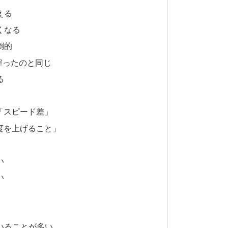
える
くなる
倒的
を雇ったのと同じ
る
」
「スピード差」
度を上げること」
い
い
いることが多い