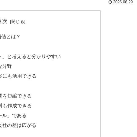
2026.06.29
目次
価値とは？
ト」と考えると分かりやすい
な分野
案にも活用できる
間を短縮できる
料も作成できる
ール」である
会社の差は広がる