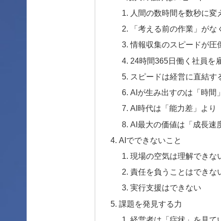
人間の数時間を数秒に変
「考える前の作業」がな
情報収集のスピードが圧
24時間365日働く社員
スピードは経営に直結す
AIが生み出すのは「時間
AI時代は「能力差」より
AI最大の価値は「成長速
AIでできないこと
現場の空気は理解できな
責任を負うことはできな
実行支援はできない
課題を発見する力
経営者は「症状」を見て